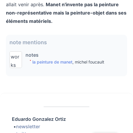
allait venir après.
Manet n'invente pas la peinture
non-représentative mais la peinture-objet dans ses
éléments matériels.
note mentions
notes
wor
la peinture de manet
, michel foucault
ks
und
er
writi
ng
are
origi
Eduardo Gonzalez Ortiz
nal,
newsletter
my